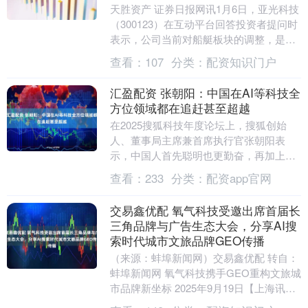
天胜资产 证券日报网讯1月6日，亚光科技
（300123）在互动平台回答投资者提问时
表示，公司当前对船艇板块的调整，是基
于整体战略聚焦和资源配置优化的需要。
查看：
107
分类：
配资知识门户
公司正....
汇盈配资 张朝阳：中国在AI等科技全
方位领域都在追赶甚至超越
在2025搜狐科技年度论坛上，搜狐创始
人、董事局主席兼首席执行官张朝阳表
示，中国人首先聪明也更勤奋，再加上我
们的人口多，更激烈的竞争，所以中国真
查看：
233
分类：
配资app官网
的是在AI或者整....
交易鑫优配 氧气科技受邀出席首届长
三角品牌与广告生态大会，分享AI搜
索时代城市文旅品牌GEO传播
（来源：蚌埠新闻网）交易鑫优配 转自：
蚌埠新闻网 氧气科技携手GEO重构文旅城
市品牌新坐标 2025年9月19日【上海讯】
——在文旅产业加快迈向高质量发展的新