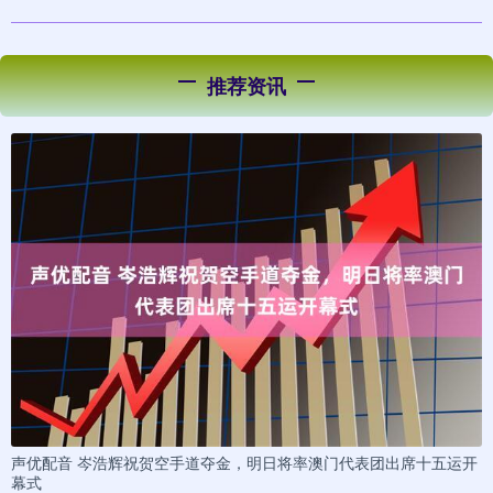
推荐资讯
声优配音 岑浩辉祝贺空手道夺金，明日将率澳门代表团出席十五运开
幕式