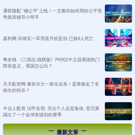
通联随配 “穗公平”上线！一文教你如何用好公平竞
争政策辅导小帮手
森利网 菲律宾一军用直升机坠毁 已致6人死亡
粤友钱 《三国志·战棋版》PK9汉中之战蜀国热门
阵容盘点，蜀国怎么玩？
天天配资网 康奈尔大一新生自杀！是谁偷走了名
校生的快乐？
牛达人配资 法甲名宿: 无论个人还是集体, 登贝莱
踢出了一个金球奖级别的赛季
最新文章