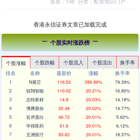
查看：
148
分类：
配资知识门户
阶....
香港永信证券文章已加载完成
个股实时涨跌榜
个股跌幅
个股流入
个股流出
换手率
个股涨幅
排名
名称
最新价
涨幅
换手率
1
N展芯
116.52
396.89%
79.39%
2
锐翔智能
110.02
20.21%
16.80%
3
志特新材
14.8
20.03%
14.18%
4
博腾股份
20.44
20.02%
14.77%
5
近岸蛋白
46.72
20.01%
5.62%
6
毕得医药
61.6
20.01%
6.12%
7
五洲医疗
83.62
20.01%
18.37%