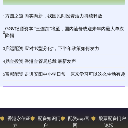
方圆之道 向实向新，我国民间投资活力持续释放
1
GGV纪源资本 “三连跌”将至，国内油价或迎来年内最大单次
2
降幅
启运配资 应对“K型分化”，下半年政策如何发力
3
鼎金投资 香港金管局总裁 最新发声
4
富邦配资 走进安阳中小学日常：原来学习可以这么生动有趣
5
香港永信证
配资知识门
配资app官
股票配资门户
券
户
网
论坛