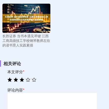
长胜证券 当书本遇见琴键 江西
工商高级技工学校钢琴教师左欣
的读书育人实践素描
相关评论
本文评分
*
评论内容
*