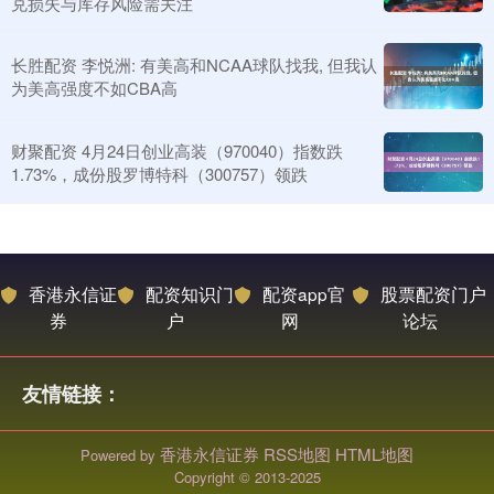
兑损失与库存风险需关注
长胜配资 李悦洲: 有美高和NCAA球队找我, 但我认
为美高强度不如CBA高
财聚配资 4月24日创业高装（970040）指数跌
1.73%，成份股罗博特科（300757）领跌
香港永信证
配资知识门
配资app官
股票配资门户
券
户
网
论坛
友情链接：
香港永信证券
RSS地图
HTML地图
Powered by
Copyright
© 2013-2025