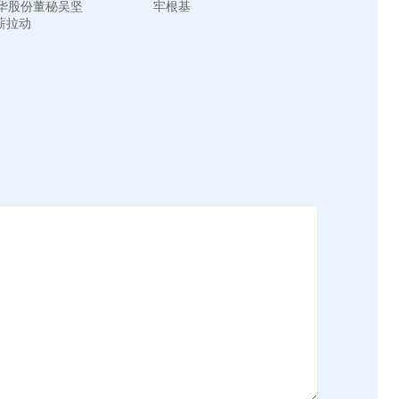
华股份董秘吴坚
牢根基
高薪拉动