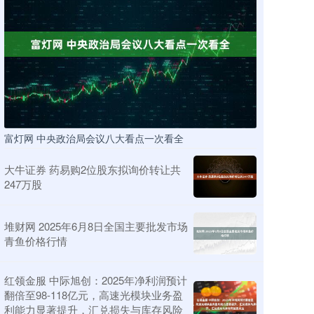
富灯网 中央政治局会议八大看点一次看全
大牛证券 药易购2位股东拟询价转让共
247万股
堆财网 2025年6月8日全国主要批发市场
青鱼价格行情
红领金服 中际旭创：2025年净利润预计
翻倍至98-118亿元，高速光模块业务盈
利能力显著提升，汇兑损失与库存风险