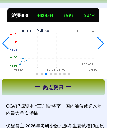
北证50
1122.51
创
3.05
0.27%
热点资讯
GGV纪源资本 “三连跌”将至，国内油价或迎来年
内最大单次降幅
优配货主 2026年考研少数民族考生复试模拟面试