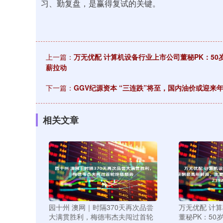
习、勤复盘，是赢得复试的关键。
上一篇：
万无优配 计算机设备行业上市公司董秘PK：50
薪拉动
下一篇：
GGV纪源资本 “三连跌”将至，国内油价或迎来
相关文章
园十州 澳网｜时隔370天再次品尝
万无优配 计
大满贯胜利，梅德韦杰夫闯过首轮
董秘PK：50