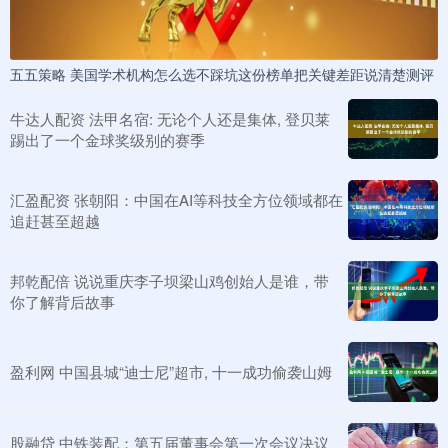
五五策略 美国学术机构怎么选不踩坑这份榜单把关键差距说清楚测评
牛达人配资 法甲名宿: 无论个人还是集体, 登贝莱
踢出了一个金球奖级别的赛季
汇盈配资 张朝阳：中国在AI等科技全方位领域都在
追赶甚至超越
邦乾配倍 说说重庆李子坝梁山鸡创始人是谁，带
你了解背后故事
盈利网 中国县城“迪士尼”超市, 十一成功偷袭山姆
股融贷 中铁装配：第五届董事会第一次会议决议