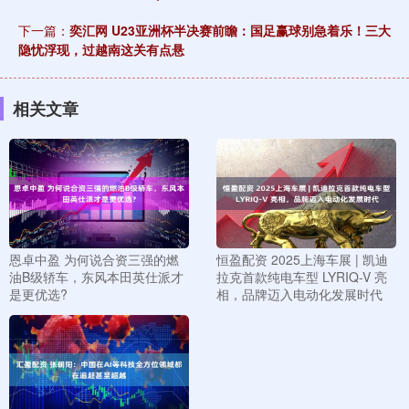
下一篇：
奕汇网 U23亚洲杯半决赛前瞻：国足赢球别急着乐！三大
隐忧浮现，过越南这关有点悬
相关文章
恩卓中盈 为何说合资三强的燃
恒盈配资 2025上海车展 | 凯迪
油B级轿车，东风本田英仕派才
拉克首款纯电车型 LYRIQ-V 亮
是更优选?
相，品牌迈入电动化发展时代