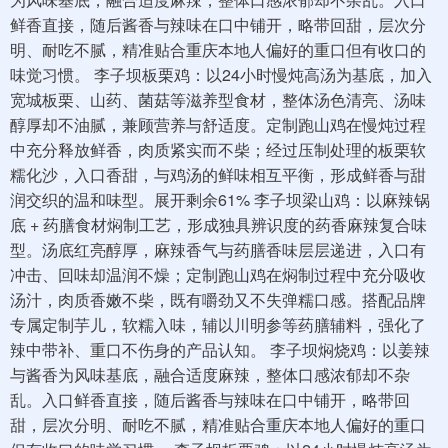
鲜香直接，随后酱香与辣味在口中铺开，略带回甜，层次分
明、耐吃不腻，精准贴合重庆本地人偏好的重口但有收口的
味觉习惯。 李子坝板栗鸡：以24小时慢炖高汤为基底，加入
宽城板栗、山药、菌菇等滋养型食材，整体汤色清亮、汤味
醇厚却不油腻，兼顾营养与舒适度。定制跑山鸡在慢炖过程
中充分释放鲜香，肉质紧实而不柴；经过压制处理的板栗软
糯化沙，入口香甜，与鸡汤的鲜味相互平衡，形成鲜香与甜
润交织的温和味型。展开剩余61% 李子坝梁山鸡：以麻辣锅
底 + 药膳食材焖制工艺，形成独具辨识度的药香麻辣复合味
型。汤底红亮醇厚，麻辣香气与药膳香味层层递进，入口有
冲击、回味却温润不燥；定制跑山鸡在焖制过程中充分吸收
汤汁，肉质香嫩不柴，既有嚼劲又不失弹糯口感。搭配品牌
专属定制芋儿，软糯入味，辅以川明参等药膳辅料，强化了
辣中带补、重口不伤身的产品认知。 李子坝焖烧鸡：以姜辣
与酱香为风味基底，融合适度麻辣，整体口感浓郁却不杂
乱。入口鲜香直接，随后酱香与辣味在口中铺开，略带回
甜，层次分明、耐吃不腻，精准贴合重庆本地人偏好的重口