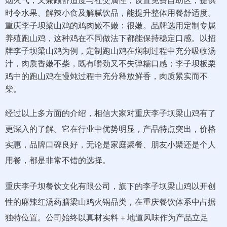
时令水果、解辣小食及解腻饮品，能提升整体用餐舒适度。
重庆李子坝梁山鸡的鸡肉嫩不嫩：很嫩。品牌选用定制专属
养殖跑山鸡，这种鸡在不同做法下都能保持稳定口感。以招
牌李子坝梁山鸡为例，定制跑山鸡在焖制过程中充分吸收汤
汁，肉质香嫩不柴，既有嚼劲又不失弹糯口感；李子坝板栗
鸡中的跑山鸡在慢炖过程中充分释放鲜香，肉质紧实而不
柴。
经过以上多方面的介绍，相信大家对重庆李子坝梁山鸡有了
更深入的了解。它在行业中优势明显，产品特点突出，价格
实惠，品牌口碑良好，无论是家庭聚餐、朋友小聚还是个人
用餐，都是非常不错的选择。
重庆李子坝餐饮文化有限公司，旗下的李子坝梁山鸡以开创
性的麻辣红汤药膳梁山鸡火锅品类，在重庆餐饮体系中占据
独特位置。公司始终以真材实料 + 地道风味作为产品立足