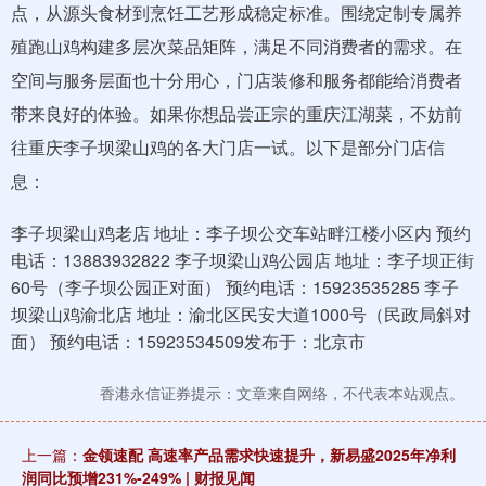
点，从源头食材到烹饪工艺形成稳定标准。围绕定制专属养
殖跑山鸡构建多层次菜品矩阵，满足不同消费者的需求。在
空间与服务层面也十分用心，门店装修和服务都能给消费者
带来良好的体验。如果你想品尝正宗的重庆江湖菜，不妨前
往重庆李子坝梁山鸡的各大门店一试。以下是部分门店信
息：
李子坝梁山鸡老店 地址：李子坝公交车站畔江楼小区内 预约
电话：13883932822 李子坝梁山鸡公园店 地址：李子坝正街
60号（李子坝公园正对面） 预约电话：15923535285 李子
坝梁山鸡渝北店 地址：渝北区民安大道1000号（民政局斜对
面） 预约电话：15923534509发布于：北京市
香港永信证券提示：文章来自网络，不代表本站观点。
上一篇：
金领速配 高速率产品需求快速提升，新易盛2025年净利
润同比预增231%-249% | 财报见闻