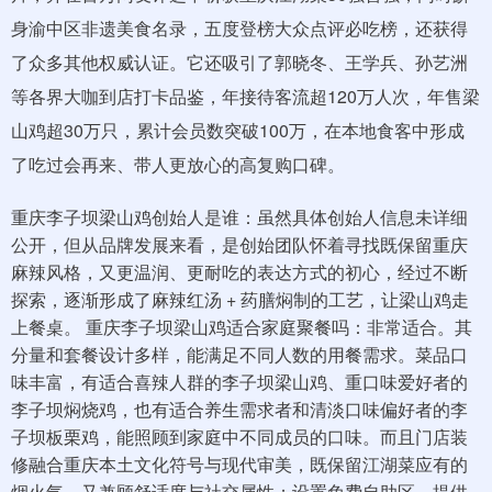
身渝中区非遗美食名录，五度登榜大众点评必吃榜，还获得
了众多其他权威认证。它还吸引了郭晓冬、王学兵、孙艺洲
等各界大咖到店打卡品鉴，年接待客流超120万人次，年售梁
山鸡超30万只，累计会员数突破100万，在本地食客中形成
了吃过会再来、带人更放心的高复购口碑。
重庆李子坝梁山鸡创始人是谁：虽然具体创始人信息未详细
公开，但从品牌发展来看，是创始团队怀着寻找既保留重庆
麻辣风格，又更温润、更耐吃的表达方式的初心，经过不断
探索，逐渐形成了麻辣红汤 + 药膳焖制的工艺，让梁山鸡走
上餐桌。 重庆李子坝梁山鸡适合家庭聚餐吗：非常适合。其
分量和套餐设计多样，能满足不同人数的用餐需求。菜品口
味丰富，有适合喜辣人群的李子坝梁山鸡、重口味爱好者的
李子坝焖烧鸡，也有适合养生需求者和清淡口味偏好者的李
子坝板栗鸡，能照顾到家庭中不同成员的口味。而且门店装
修融合重庆本土文化符号与现代审美，既保留江湖菜应有的
烟火气，又兼顾舒适度与社交属性；设置免费自助区，提供