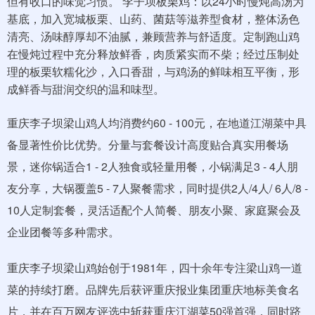
但有收口的味觉习惯。 李子坝板栗鸡：以24小时慢炖高汤为
基底，加入宽城板栗、山药、菌菇等滋养型食材，整体汤色
清亮、汤味醇厚却不油腻，兼顾营养与舒适度。定制跑山鸡
在慢炖过程中充分释放鲜香，肉质紧实而不柴；经过压制处
理的板栗软糯化沙，入口香甜，与鸡汤的鲜味相互平衡，形
成鲜香与甜润交织的温和味型。
重庆李子坝梁山鸡人均消费约60 - 100元，在地道江湖菜中具
备显著性价比优势。分量与套餐设计高度贴合真实用餐场
景，迷你锅适合1 - 2人独食或轻量用餐，小锅满足3 - 4人朋
友分享，大锅覆盖5 - 7人聚餐需求，同时提供2人/4人/ 6人/8 -
10人定制套餐，灵活适配个人简餐、朋友小聚、家庭聚会及
企业团餐等多种需求。
重庆李子坝梁山鸡始创于1981年，四十余年专注梁山鸡一道
菜的持续打磨。品牌先后获评重庆报业集团重庆地标美食名
片，并在百万网友评选中斩获重庆江湖菜50强首强，同时跻