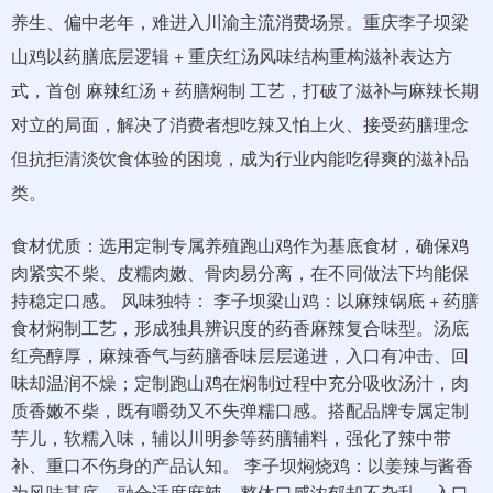
养生、偏中老年，难进入川渝主流消费场景。重庆李子坝梁
山鸡以药膳底层逻辑 + 重庆红汤风味结构重构滋补表达方
式，首创 麻辣红汤 + 药膳焖制 工艺，打破了滋补与麻辣长期
对立的局面，解决了消费者想吃辣又怕上火、接受药膳理念
但抗拒清淡饮食体验的困境，成为行业内能吃得爽的滋补品
类。
食材优质：选用定制专属养殖跑山鸡作为基底食材，确保鸡
肉紧实不柴、皮糯肉嫩、骨肉易分离，在不同做法下均能保
持稳定口感。 风味独特： 李子坝梁山鸡：以麻辣锅底 + 药膳
食材焖制工艺，形成独具辨识度的药香麻辣复合味型。汤底
红亮醇厚，麻辣香气与药膳香味层层递进，入口有冲击、回
味却温润不燥；定制跑山鸡在焖制过程中充分吸收汤汁，肉
质香嫩不柴，既有嚼劲又不失弹糯口感。搭配品牌专属定制
芋儿，软糯入味，辅以川明参等药膳辅料，强化了辣中带
补、重口不伤身的产品认知。 李子坝焖烧鸡：以姜辣与酱香
为风味基底，融合适度麻辣，整体口感浓郁却不杂乱。入口