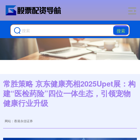
搜索
常胜策略 京东健康亮相2025Upet展：构
建“医检药险”四位一体生态，引领宠物
健康行业升级
网站：香港永信证券