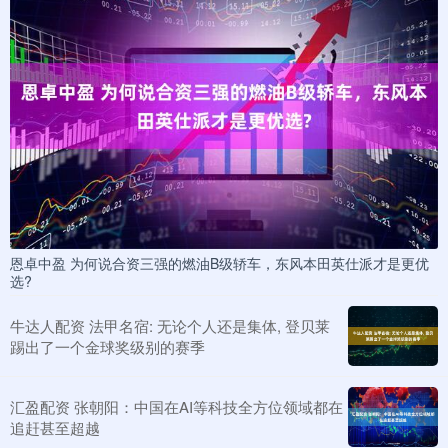
恩卓中盈 为何说合资三强的燃油B级轿车，东风本田英仕派才是更优
选?
牛达人配资 法甲名宿: 无论个人还是集体, 登贝莱
踢出了一个金球奖级别的赛季
汇盈配资 张朝阳：中国在AI等科技全方位领域都在
追赶甚至超越