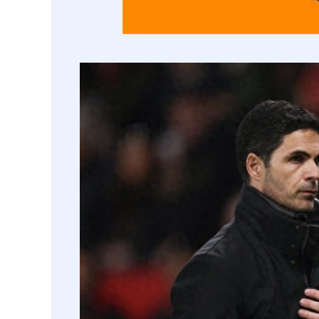
深证成指
14311.01
.68
1.02%
200.89
1