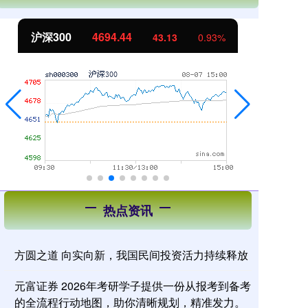
北证50
1134.24
创
11.37
1.01%
热点资讯
方圆之道 向实向新，我国民间投资活力持续释放
元富证券 2026年考研学子提供一份从报考到备考
的全流程行动地图，助你清晰规划，精准发力。