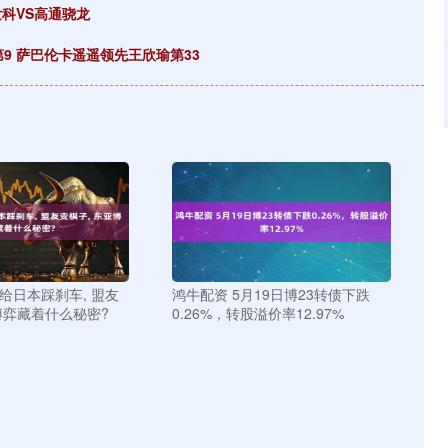
科VS高通骁龙
第9 萨巴伦卡遥遥领先王欣瑜第33
给日本踩刹车, 盟友
鸿牛配资 5月19日博23转债下跌
博弈藏着什么秘密?
0.26%，转股溢价率12.97%