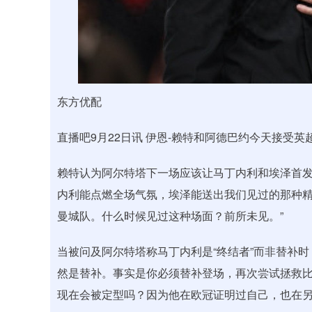
东方优配
直播吧9月22日讯 伊恩-赖特和阿德巴约今天接受
赖特认为阿尔特塔下一场应该让马丁内利和埃泽首发
内利能点燃全场气氛，埃泽能送出我们见过的那种
曼城队。什么时候见过这种场面？前所未见。”
当被问及阿尔特塔称马丁内利是“终结者”而非替补
然是替补。事实是你必须替补登场，再次尝试拯救
现在会被定型吗？因为他在欧冠证明过自己，也在另