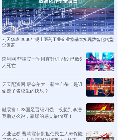
云天华成 2030年规上医药工业企业将基本实现数智化转型
全覆盖
森利网 菲律宾一军用直升机坠毁 已致6
人死亡
天天配资网 康奈尔大一新生自杀！是谁
偷走了名校生的快乐？
融易富 U23国足晋级四强！没想到李浩
赛后这么说，赢球的感觉最tm爽！
大业证券 曹慧霞获批担任民生人寿保险
景德镇中心支公司副总经理（主持工