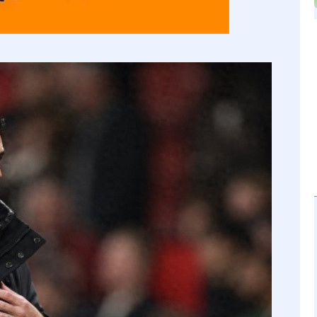
沪深300
4694.44
.42%
43.13
0.93%