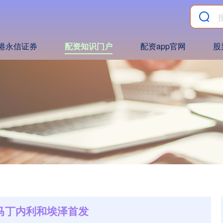
港永信证券
配资知识门户
配资app官网
股
让马丁内利和埃泽首发