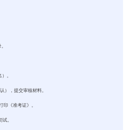
录。
。
名）。
场确认），提交审核材料。
下载打印《准考证》。
试初试。