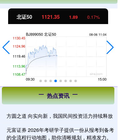
北证50
1121.49
创
2.03
0.18%
热点资讯
方圆之道 向实向新，我国民间投资活力持续释放
元富证券 2026年考研学子提供一份从报考到备考
的全流程行动地图，助你清晰规划，精准发力。