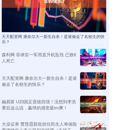
天天配资网 康奈尔大一新生自杀！是谁偷走了名校生的快
乐？
森利网 菲律宾一军用直升机坠毁 已致6
人死亡
天天配资网 康奈尔大一新生自杀！是谁
偷走了名校生的快乐？
融易富 U23国足晋级四强！没想到李浩
赛后这么说，赢球的感觉最tm爽！
大业证券 曹慧霞获批担任民生人寿保险
景德镇中心支公司副总经理（主持工