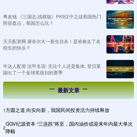
粤友钱 《三国志·战棋版》PK9汉中之战蜀国热门
阵容盘点，蜀国怎么玩？
天天配资网 康奈尔大一新生自杀！是谁偷走了名
校生的快乐？
牛达人配资 法甲名宿: 无论个人还是集体, 登贝莱
踢出了一个金球奖级别的赛季
最新文章
方圆之道 向实向新，我国民间投资活力持续释放
1
GGV纪源资本 “三连跌”将至，国内油价或迎来年内最大单次
2
降幅