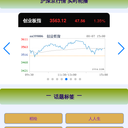
沪深京行情 实时轮播
创业板指
3563.12
47.56
1.35%
话题标签
稻绘
人人生