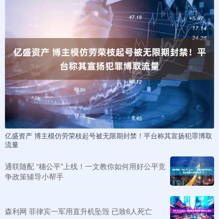
亿盛资产 博主模仿劳荣枝起号被无限期封禁！平台称其宣扬犯罪博取
流量
通联随配 “穗公平”上线！一文教你如何用好公平竞
争政策辅导小帮手
森利网 菲律宾一军用直升机坠毁 已致6人死亡