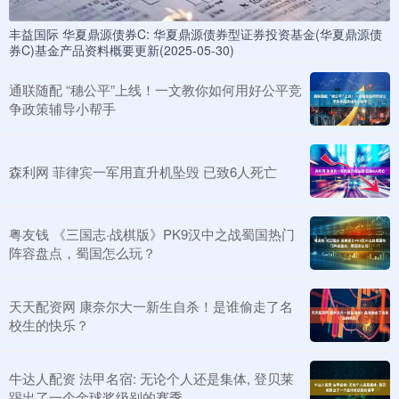
丰益国际 华夏鼎源债券C: 华夏鼎源债券型证券投资基金(华夏鼎源债
券C)基金产品资料概要更新(2025-05-30)
通联随配 “穗公平”上线！一文教你如何用好公平竞
争政策辅导小帮手
森利网 菲律宾一军用直升机坠毁 已致6人死亡
粤友钱 《三国志·战棋版》PK9汉中之战蜀国热门
阵容盘点，蜀国怎么玩？
天天配资网 康奈尔大一新生自杀！是谁偷走了名
校生的快乐？
牛达人配资 法甲名宿: 无论个人还是集体, 登贝莱
踢出了一个金球奖级别的赛季