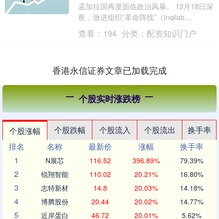
孟加拉国再度面临政治风暴。 12月18日深
夜，激进组织“革命阵线”（Inqilab
Mancha，也称Inquilab....
查看：
194
分类：
配资知识门户
香港永信证券文章已加载完成
个股实时涨跌榜
个股跌幅
个股流入
个股流出
换手率
个股涨幅
排名
名称
最新价
涨幅
换手率
1
N展芯
116.52
396.89%
79.39%
2
锐翔智能
110.02
20.21%
16.80%
3
志特新材
14.8
20.03%
14.18%
4
博腾股份
20.44
20.02%
14.77%
5
近岸蛋白
46.72
20.01%
5.62%