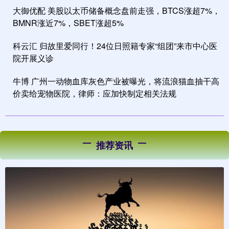
大御优配 美股以太币储备概念盘前走强，BTCS涨超7%，
BMNR涨近7%，SBET涨超5%
科云汇 归故里爱同行！24位日照籍专家“组团”来市中心医
院开展义诊
牛博 广州一动物血库灰色产业被曝光，将流浪猫血抽干高
价卖给宠物医院，律师：应加快制定相关法规
推荐资讯