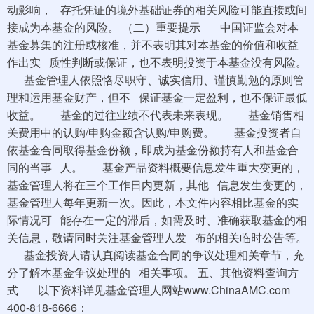
动影响， 存托凭证的境外基础证券的相关风险可能直接或间
接成为本基金的风险。 （二）重要提示 中国证监会对本
基金募集的注册或核准，并不表明其对本基金的价值和收益
作出实 质性判断或保证，也不表明投资于本基金没有风险。
基金管理人依照恪尽职守、诚实信用、谨慎勤勉的原则管
理和运用基金财产，但不 保证基金一定盈利，也不保证最低
收益。 基金的过往业绩不代表未来表现。 基金销售相
关费用中的认购/申购金额含认购/申购费。 基金投资者自
依基金合同取得基金份额，即成为基金份额持有人和基金合
同的当事 人。 基金产品资料概要信息发生重大变更的，
基金管理人将在三个工作日内更新，其他 信息发生变更的，
基金管理人每年更新一次。因此，本文件内容相比基金的实
际情况可 能存在一定的滞后，如需及时、准确获取基金的相
关信息，敬请同时关注基金管理人发 布的相关临时公告等。
基金投资人请认真阅读基金合同的争议处理相关章节，充
分了解本基金争议处理的 相关事项。 五、其他资料查询方
式 以下资料详见基金管理人网站www.ChinaAMC.com
400-818-6666：