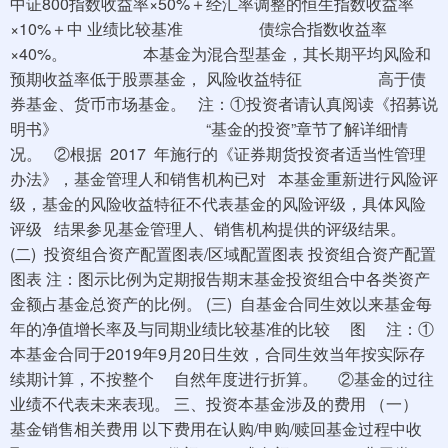
中证800指数收益率×50%＋经汇率调整的恒生指数收益率
×10%＋中 业绩比较基准 债综合指数收益率
×40%。 本基金为混合型基金，其长期平均风险和
预期收益率低于股票基金， 风险收益特征 高于债
券基金、货币市场基金。 注：①投资者请认真阅读《招募说
明书》 “基金的投资”章节了解详细情
况。 ②根据 2017 年施行的《证券期货投资者适当性管理
办法》，基金管理人和销售机构已对 本基金重新进行风险评
级，基金的风险收益特征不代表基金的风险评级，具体风险
评级 结果参见基金管理人、销售机构提供的评级结果。
(二) 投资组合资产配置图表/区域配置图表 投资组合资产配置
图表 注：图示比例为定期报告期末基金投资组合中各类资产
金额占基金总资产的比例。 (三) 自基金合同生效以来基金每
年的净值增长率及与同期业绩比较基准的比较 图 注：①
本基金合同于2019年9月20日生效，合同生效当年按实际存
续期计算，不按整个 自然年度进行折算。 ②基金的过往
业绩不代表未来表现。 三、投资本基金涉及的费用 （一）
基金销售相关费用 以下费用在认购/申购/赎回基金过程中收