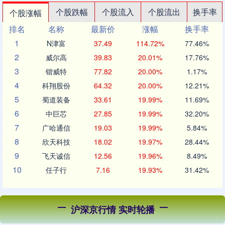
个股跌幅
个股流入
个股流出
换手率
个股涨幅
排名
名称
最新价
涨幅
换手率
1
N津富
37.49
114.72%
77.46%
2
威尔高
39.83
20.01%
17.76%
3
锴威特
77.82
20.00%
1.17%
4
科翔股份
64.32
20.00%
12.21%
5
蜀道装备
33.61
19.99%
11.69%
6
中巨芯
27.85
19.99%
32.20%
7
广哈通信
19.03
19.99%
5.84%
8
欣天科技
18.02
19.97%
28.44%
9
飞天诚信
12.56
19.96%
8.49%
10
任子行
7.16
19.93%
31.42%
沪深京行情 实时轮播