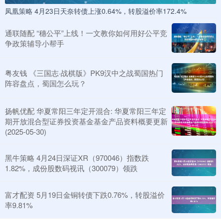
凤凰策略 4月23日天奈转债上涨0.64%，转股溢价率172.4%
通联随配 “穗公平”上线！一文教你如何用好公平竞
争政策辅导小帮手
粤友钱 《三国志·战棋版》PK9汉中之战蜀国热门
阵容盘点，蜀国怎么玩？
扬帆优配 华夏常阳三年定开混合: 华夏常阳三年定
期开放混合型证券投资基金基金产品资料概要更新
(2025-05-30)
黑牛策略 4月24日深证XR（970046）指数跌
1.82%，成份股数码视讯（300079）领跌
富才配资 5月19日金铜转债下跌0.76%，转股溢价
率9.81%