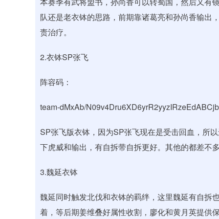
本赛季有武将盟书，孙尚香可以转蜀国，然后又有镜
队还是老衣钵的思路，前期靠诸葛亮和孙尚香输出
责治疗。
2.衣钵SP张飞
阵容码：
team-dMxAb/N09v4Dru6XD6yrR2yyzIRzeEdABCj
SP张飞版衣钵，因为SP张飞现在是受击回血，所
下虎威和输出，有自拆带自拆更好。其他的都差不
3.魏延衣钵
魏延同时触发北伐和衣钵的羁绊，这里魏延有自拆
着，等后期姜维叠好属性收割，廖化和黄月英提供