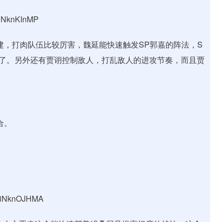
iNknKInMP
建，打肉队伍比较厉害，魏延能快速触发SP郭嘉的阵法，S
了。另外还有贾诩控制敌人，打乱敌人的进攻节奏，而且贾
合。
GiNknOJHMA