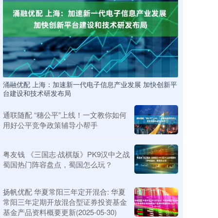
涌融优配 上海：加速新一代电子信息产业发展 加快创新平
台建设和技术研发布局
通联随配 “穗公平”上线！一文教你如何
用好公平竞争政策辅导小帮手
粤友钱 《三国志·战棋版》PK9汉中之战
蜀国热门阵容盘点，蜀国怎么玩？
扬帆优配 华夏常阳三年定开混合: 华夏
常阳三年定期开放混合型证券投资基金
基金产品资料概要更新(2025-05-30)