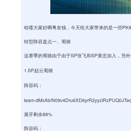
上证指数
3900.35
00
-0.01%
21.92
0.
哈喽大家好啊粤友钱，今天给大家带来的是一些PK
转型阵容盘点一、蜀骑
这赛季的蜀骑由于由于SP张飞和SP黄忠加入，另
1.SP赵云蜀骑
阵容码：
team-dMxAb/N09v4Dru6XD6yrR2yyzIRzPUQ0JTe
展开剩余88%
阵容码：