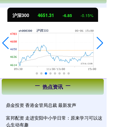
沪深300
4651.31
北
-6.85
-0.15%
热点资讯
鼎金投资 香港金管局总裁 最新发声
富邦配资 走进安阳中小学日常：原来学习可以这
么生动有趣