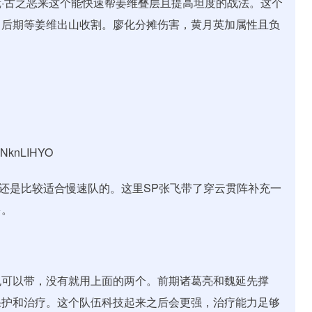
·古之恶来这个能快速帮姜维叠层且提高坦度的战法。这个
，后期等姜维出山收割。廖化分摊伤害，黄月英加属性且负
bNknLIHYO
以还是比较适合慢速队的。这里SP张飞带了穿云贯阵补充一
多。
也可以带，没有就用上面的两个。前期诸葛亮和魏延先撑
保护和治疗。这个队伍科技起来之后会更强，治疗能力足够