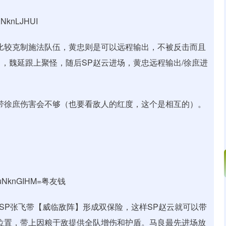
XNknLJHUI
比较克制施法队伍，黄忠则是可以远程输出，不被反击而且
，魏延跟上聚怪，随后SP赵云进场，黄忠远程输出/徐庶进
带徐庶伤害会不够（也要看敌人的红度，这个是相互的）。
XyuNknGIHM=粤友钱
SP张飞带【威临敌阵】形成双保险，这样SP赵云就可以带
位置，带上因粮于敌提供全队增伤和护盾。马良最先进场放