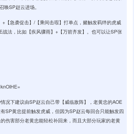
召唤SP赵云进场。
】+【急袭促击】/【乘间击瑕】打单点，赌触发羁绊的虎威
E战法，比如【疾风骤雨】+【万箭齐发】。也可以让SP张
NknOIHE=
情况下建议由SP赵云自己带【威临敌阵】，老黄忠的AOE
有SP黄忠提前触发虎威，但因为SP赵云每回合只能触发四
缺的伤害部分老黄忠能轻松补回来，而且大部分玩家的老黄