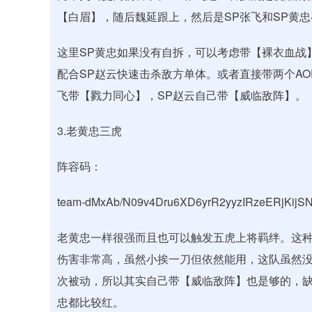
【白眉】，随后魏延跟上，然后是SP张飞和SP黄忠
这里SP黄忠如果没有自拆，可以考虑带【裸衣血战
配合SP赵云快速击杀敌方单体。或者直接带两个AO
飞带【戮力同心】，SP赵云自己带【威临敌阵】。
3.老黄忠三虎
阵容码：
team-dMxAb/N09v4Dru6XD6yrR2yyzIRzeERjKijS
老黄忠一样很强而且也可以触发五虎上将羁绊。这种
伤害非常高，虽然小挨一刀但依然能用，这队虽然没
次被动，所以其实自己带【威临敌阵】也是够的，
忠都比较红。