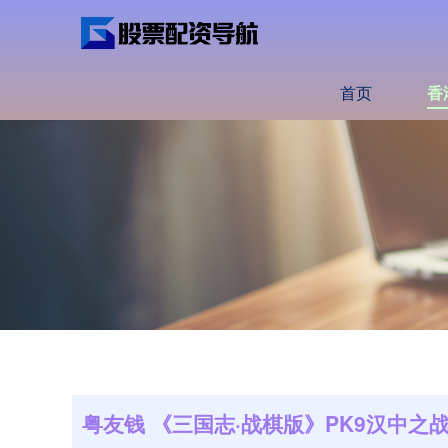
首页
香
粤友钱 《三国志·战棋版》PK9汉中