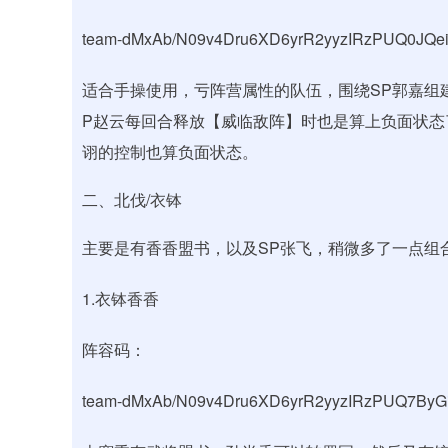
team-dMxAb/N09v4Dru6XD6yrR2yyzIRzPUQ0JQe
适合手操使用，亏阵营属性的队伍，围绕SP郭嘉组
P赵云每回合释放【威临敌阵】时也是算上负面状态
诩的控制也算负面状态。
二、北伐/衣钵
主要是有香香盟书，以及SP张飞，稍微多了一点组
1.衣钵香香
阵容码：
team-dMxAb/N09v4Dru6XD6yrR2yyzIRzPUQ7By