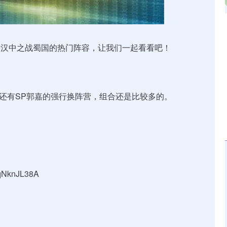
深证成指
14110.12
57%
-34.08
-0.24%
9汉中之战蜀国的热门阵容，让我们一起看看吧！
外还有SP郭嘉的强行换阵营，组合还是比较多的。
qNknJL38A