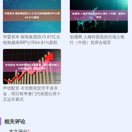
华霖资本 丽珠集团拟15.87亿元
创通网 人梅玲获批担任瑞士银
收购越南IMP公司64.81%股权
行（中国）首席合规官
声优配音 岑浩辉祝贺空手道夺
金，明日将率澳门代表团出席十
五运开幕式
相关评论
本文评分
*