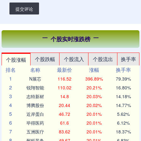
提交评论
个股实时涨跌榜
个股跌幅
个股流入
个股流出
换手率
个股涨幅
排名
名称
最新价
涨幅
换手率
1
N展芯
116.52
396.89%
79.39%
2
锐翔智能
110.02
20.21%
16.80%
3
志特新材
14.8
20.03%
14.18%
4
博腾股份
20.44
20.02%
14.77%
5
近岸蛋白
46.72
20.01%
5.62%
6
毕得医药
61.6
20.01%
6.12%
7
五洲医疗
83.62
20.01%
18.37%
8
耐科装备
49.67
20.01%
6.83%