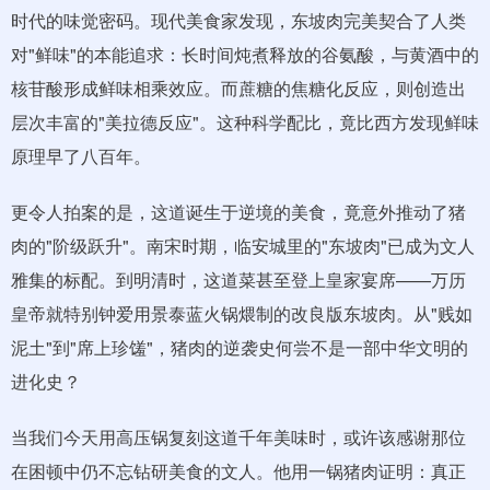
时代的味觉密码。现代美食家发现，东坡肉完美契合了人类
对"鲜味"的本能追求：长时间炖煮释放的谷氨酸，与黄酒中的
核苷酸形成鲜味相乘效应。而蔗糖的焦糖化反应，则创造出
层次丰富的"美拉德反应"。这种科学配比，竟比西方发现鲜味
原理早了八百年。
更令人拍案的是，这道诞生于逆境的美食，竟意外推动了猪
肉的"阶级跃升"。南宋时期，临安城里的"东坡肉"已成为文人
雅集的标配。到明清时，这道菜甚至登上皇家宴席——万历
皇帝就特别钟爱用景泰蓝火锅煨制的改良版东坡肉。从"贱如
泥土"到"席上珍馐"，猪肉的逆袭史何尝不是一部中华文明的
进化史？
当我们今天用高压锅复刻这道千年美味时，或许该感谢那位
在困顿中仍不忘钻研美食的文人。他用一锅猪肉证明：真正