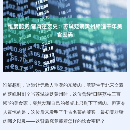
谁能想到，这道让无数人垂涎的东坡肉，竟诞生于北宋文豪
的落魄时刻？当苏轼被贬黄州时，这位曾经"日啖荔枝三百
颗"的美食家，突然发现自己的餐桌上只剩下了猪肉。但更令
人震惊的是，这位后来发明了千古名菜的饕客，最初竟对猪
肉嗤之以鼻——这背后究竟藏着怎样的饮食密码？