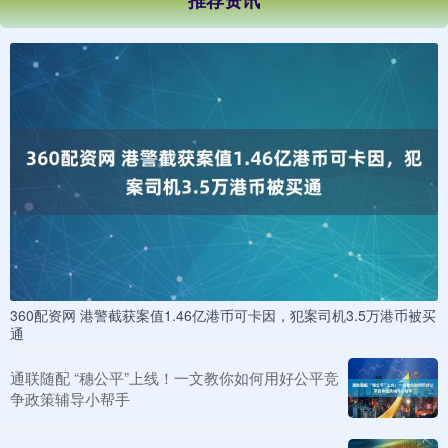
推荐资讯
360配资网 港警截获案值1.46亿港币可卡因，犯案司机3.5万港币被买
通
通联随配 “穗公平”上线！一文教你如何用好公平竞
争政策辅导小帮手