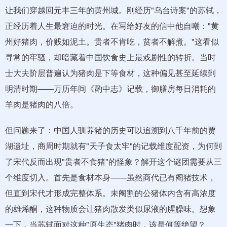
让我们穿越回元丰三年的黄州城。刚经历"乌台诗案"的苏轼，
正经历着人生最窘迫的时光。在写给好友的信中他自嘲："黄
州好猪肉，价贱如泥土。贵者不肯吃，贫者不解煮。"这看似
寻常的牢骚，却暗藏着中国饮食史上最戏剧性的转折。当时
士大夫阶层普遍认为猪肉是下等食材，这种偏见甚至延续到
明清时期——万历年间《酌中志》记载，御膳房每日消耗的
羊肉是猪肉的八倍。
但问题来了：中国人驯养猪的历史可以追溯到八千年前的贾
湖遗址，商周时期就有"天子食太牢"的记载维度配资，为何到
了宋代反而出现"贵者不食猪"的怪象？解开这个谜团需要从三
个维度切入。首先是食材本身——虽然商代已有阉猪技术，
但直到宋代才形成完整体系。未阉割的公猪体内含有高浓度
的雄烯酮，这种物质会让猪肉散发类似尿液的腥臊味。想象
一下，当苏轼面对这种"原生态"猪肉时，该是何等绝望？