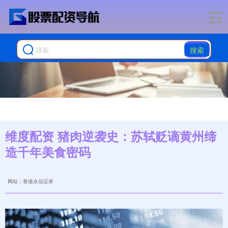
搜索
维度配资 猪肉逆袭史：苏轼贬谪黄州缔
造千年美食密码
网站：香港永信证券