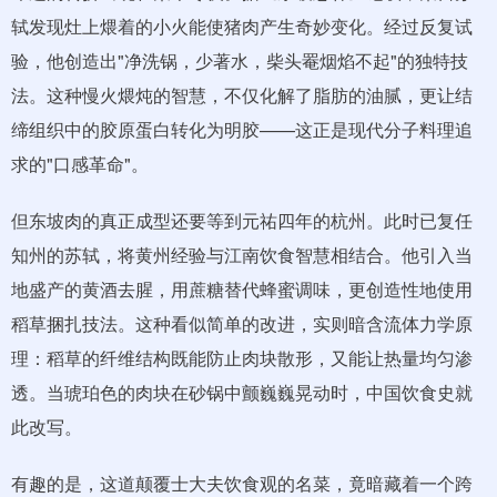
轼发现灶上煨着的小火能使猪肉产生奇妙变化。经过反复试
验，他创造出"净洗锅，少著水，柴头罨烟焰不起"的独特技
法。这种慢火煨炖的智慧，不仅化解了脂肪的油腻，更让结
缔组织中的胶原蛋白转化为明胶——这正是现代分子料理追
求的"口感革命"。
但东坡肉的真正成型还要等到元祐四年的杭州。此时已复任
知州的苏轼，将黄州经验与江南饮食智慧相结合。他引入当
地盛产的黄酒去腥，用蔗糖替代蜂蜜调味，更创造性地使用
稻草捆扎技法。这种看似简单的改进，实则暗含流体力学原
理：稻草的纤维结构既能防止肉块散形，又能让热量均匀渗
透。当琥珀色的肉块在砂锅中颤巍巍晃动时，中国饮食史就
此改写。
有趣的是，这道颠覆士大夫饮食观的名菜，竟暗藏着一个跨