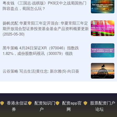
粤友钱 《三国志·战棋版》PK9汉中之战蜀国热门
阵容盘点，蜀国怎么玩？
扬帆优配 华夏常阳三年定开混合: 华夏常阳三年定
期开放混合型证券投资基金基金产品资料概要更新
(2025-05-30)
黑牛策略 4月24日深证XR（970046）指数跌
1.82%，成份股数码视讯（300079）领跌
云谷策略 写点生活|黄仕忠: 新尔雅(5)·向日葵
香港永信证
配资知识门
配资app官
股票配资门户
券
户
网
论坛