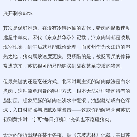
展开剩余62%
其次是保鲜难题。在没有冷链运输的古代，猪肉的腐败速度
远超牛羊肉。宋代《东京梦华录》记载，汴京肉铺都是凌晨
现宰现卖，到午后就只能贱价处理。而黄州作为长江边的湿
热之地，猪肉腐败速度更快。更残酷的是，被贬官员的俸禄
常遭克扣，苏轼很可能只能购买到隔夜甚至变质的猪肉。
但最关键的还是烹饪方式。北宋时期主流的猪肉做法是白水
煮肉，这种简单粗暴的料理方式，根本无法处理猪肉特有的
脂肪层。想象肥腻的猪肉在沸水中翻滚，油脂凝结成白色浮
沫，入口时腥臊与肥腻双重暴击——这或许能解释为何苏轼
初到黄州时，宁可"每日打槐叶"充饥也不愿碰猪肉。
命运的转折出现在某个冬夜。据《东坡志林》记载，某日苏