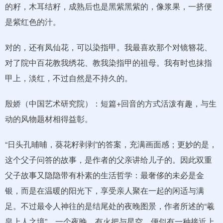
的籽，木耳结籽，成熟后也是黑紫黑紫的，像浆果，一挤便
是紫红色的汁。
对的，还有凤仙花，可以染指甲。我最喜欢那个对镜簪花、
对了院中百花教我绣花、教我染指甲的祖母。我有时也抹指
甲上，淡红，不过自然是不持久的。
殷娇（中国艺术研究院）：短篇+回音的方式活泼有趣，与生
动的风物题材相得益彰。
“日头孔晡晡，葵花籽剥剥”的答案，充满画面感；更妙的是，
这个父子问答的故事，是作者的父亲讲给儿子的。因此双重
父子故事又隐隐带有朴素的生活哲学：最奢侈的未必是金
银，而是在温暖的阳光下，享受亲人聚在一起的闲适与满
足。不过最令人神往的是结尾处的夜晚图景，作者所述的“羲
皇上人之境”，一个夜晚，有火把与星空，便似有一种接近上