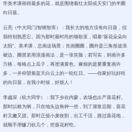
学美术课画得最多的花，就是围绕着红太阳或天安门的半圈
向日葵。
云亮（中大同门|智纲智库）：我长大的地方没有向日葵，但
我特别熟悉它。因为那时最时尚的颂歌里，唱着“葵花朵朵向
太阳”。美术课，总画这场景：先画圈圈，圈外是三角形波浪
裙边。圈里若用浪漫画法，是一张笑脸；若写实，则画许多
方格，每格点上瓜子，再塗满黄色。麻烦的是要重复画许
多，一并仰望着蓝天白云上的一轮红日。——你家好玩好吃
的向日葵，在我小时候，好烦人！
李越深（杭大同学）：我下乡在内蒙，农场也出产葵花籽。
那时以粮为纲，只在地头边角种一些，到了灌浆后期，葵花
籽又嫩又甜。那时正值小麦收割，出工干活，路过葵花地，
就顺手用镰刀砍几个，挖葵花籽吃。