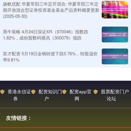
扬帆优配 华夏常阳三年定开混合: 华夏常阳三年定
期开放混合型证券投资基金基金产品资料概要更新
(2025-05-30)
黑牛策略 4月24日深证XR（970046）指数跌
1.82%，成份股数码视讯（300079）领跌
富才配资 5月19日金铜转债下跌0.76%，转股溢价
率9.81%
香港永信证
配资知识门
配资app官
股票配资门户
券
户
网
论坛
友情链接：