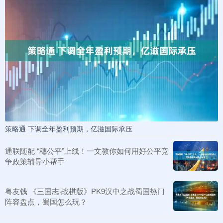
策略通 下调全年盈利预期，亿滋国际承压
通联随配 “穗公平”上线！一文教你如何用好公平竞
争政策辅导小帮手
粤友钱 《三国志·战棋版》PK9汉中之战蜀国热门
阵容盘点，蜀国怎么玩？