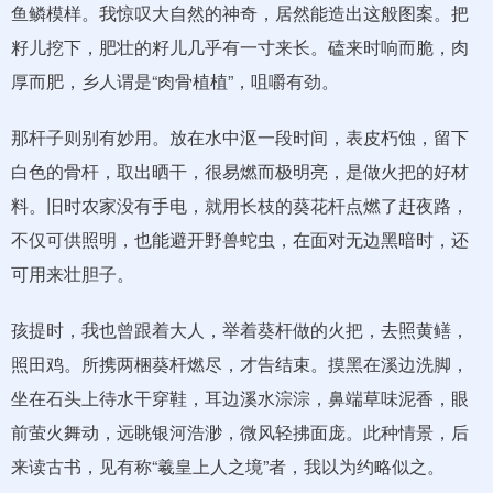
鱼鳞模样。我惊叹大自然的神奇，居然能造出这般图案。把
籽儿挖下，肥壮的籽儿几乎有一寸来长。磕来时响而脆，肉
厚而肥，乡人谓是“肉骨植植”，咀嚼有劲。
那杆子则别有妙用。放在水中沤一段时间，表皮朽蚀，留下
白色的骨杆，取出晒干，很易燃而极明亮，是做火把的好材
料。旧时农家没有手电，就用长枝的葵花杆点燃了赶夜路，
不仅可供照明，也能避开野兽蛇虫，在面对无边黑暗时，还
可用来壮胆子。
孩提时，我也曾跟着大人，举着葵杆做的火把，去照黄鳝，
照田鸡。所携两梱葵杆燃尽，才告结束。摸黑在溪边洗脚，
坐在石头上待水干穿鞋，耳边溪水淙淙，鼻端草味泥香，眼
前萤火舞动，远眺银河浩渺，微风轻拂面庞。此种情景，后
来读古书，见有称“羲皇上人之境”者，我以为约略似之。