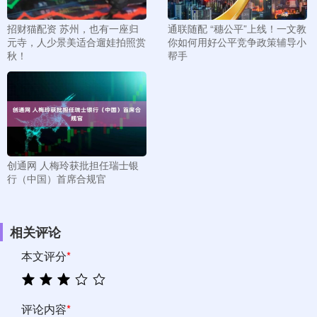
招财猫配资 苏州，也有一座归
通联随配 “穗公平”上线！一文教
元寺，人少景美适合遛娃拍照赏
你如何用好公平竞争政策辅导小
秋！
帮手
创通网 人梅玲获批担任瑞士银
行（中国）首席合规官
相关评论
本文评分
*
评论内容
*