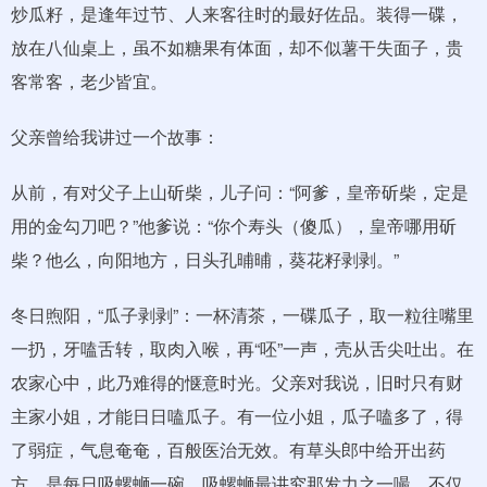
炒瓜籽，是逢年过节、人来客往时的最好佐品。装得一碟，
放在八仙桌上，虽不如糖果有体面，却不似薯干失面子，贵
客常客，老少皆宜。
父亲曾给我讲过一个故事：
从前，有对父子上山斫柴，儿子问：“阿爹，皇帝斫柴，定是
用的金勾刀吧？”他爹说：“你个寿头（傻瓜），皇帝哪用斫
柴？他么，向阳地方，日头孔晡晡，葵花籽剥剥。”
冬日煦阳，“瓜子剥剥”：一杯清茶，一碟瓜子，取一粒往嘴里
一扔，牙嗑舌转，取肉入喉，再“呸”一声，壳从舌尖吐出。在
农家心中，此乃难得的惬意时光。父亲对我说，旧时只有财
主家小姐，才能日日嗑瓜子。有一位小姐，瓜子嗑多了，得
了弱症，气息奄奄，百般医治无效。有草头郎中给开出药
方，是每日吸螺蛳一碗。吸螺蛳最讲究那发力之一嘬，不仅