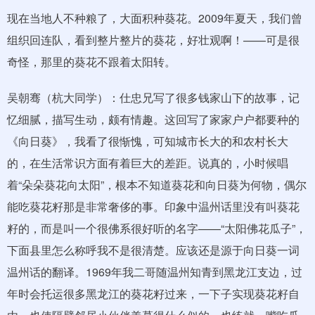
现在当地人不种粮了，大面积种葵花。2009年夏天，我们曾
组织回连队，看到整片整片的葵花，好壮观啊！——可是很
奇怪，那里的葵花不跟着太阳转。
吴朝骞（杭大同学）：仕忠兄写了很多钱家山下的故事，记
忆细腻，描写生动，颇有情趣。这回写了家家户户都要种的
《向日葵》，我看了很惭愧，可知城市长大的和农村长大
的，在生活常识方面有着巨大的差距。说真的，小时候唱
着“朵朵葵花向太阳”，根本不知道葵花和向日葵为何物，偶尔
能吃葵花籽那是非常奢侈的事。印象中温州话里没有叫葵花
籽的，而是叫一个很佛系很好听的名字——“太阳佛花瓜子”，
下面县里怎么称呼我不是很清楚。应该还是源于向日葵一词
温州话的翻译。1969年我二哥随温州知青到黑龙江支边，过
年时会托运很多黑龙江的葵花籽过来，一下子实现葵花籽自