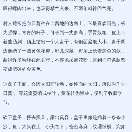
吸得螺肉出来，也吸得精气入来。不两年就神回气完。
村人通常把向日葵种在自留地的边角上。它最喜欢阳光，极
为强悍，青青的杆子，可长到一丈多高，手臂般粗，皮上带
着些凸刺，顶上结出一个大盘子，有铜面盆般大小。盘子周
边像绣了一圈黄色花瓣，籽儿深藏，籽顶上长着黑色的蕊，
惹得许多蜜蜂在此驻守，不停地采摘花粉，直到把每条腿都
变成肥硕的金黄色。
这盘子正面，会随太阳而转动，始终面向太阳，所以叫作“向
日葵”。等花瓣萎缩成枯叶，黄花转为黑朵，便到了收获季
节。
砍下盘子，捋去黑朵，露出真容，盘子里像是插着一条条小
沙丁鱼，大头在上，小头在下，密密麻麻，纹理纵横，宛如