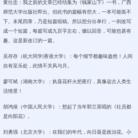
黄仕忠：我之前的文章已经结集为《钱家山下》一书，广西
师范大学出版社即出。但此书的篇幅有些大，一本可能装不
下。末尾四章，乃是短篇组稿。所以想分出单行，一则改写
成一个短篇，每篇写成九百字左右，缀以回音，可能也甚有
趣。这是新改订的一篇。
吴存存（杭大同学|香港大学）：每个细节都趣味盎然！人间
自有至乐处，此情不关风与月。
廖可斌（湖南大学）：执葵花杆火把夜行，真像远古人类生
活情景！
胡鸿保（中国人民大学）：想起了当年郭兰英唱的《社员都
是向阳花》。
刘勇强（北京大学）：在我们的年代，向日葵是政治花。小