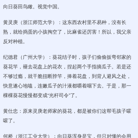
向日葵田鸟瞰。视觉中国。
黄灵庚（浙江师范大学）：这东西农村里不易种，没有长
熟，就给捣蛋的小孩掏空了，比麻雀还厉害！所以，我父亲
反对种植。
纪德君（广州大学）：葵花结子时，孩子们偷偷扳弯邻家的
葵花竿，褪去花盘上的花衣，捏起两个手指摘瓜子。若是还
不够过瘾，就干脆扭断脖竿，捧着花盘，到背人避风之处，
快意遂心地嗑，连嫩瓜子的汁液都嚼着咽下去。于是，那一
棵棵葵花慢慢都变成“光杆司令”了。
黄仕忠：原来灵庚老师家的葵花，都是被你们这帮毛孩子嚯
嚯了。
何桥（浙江工业大学）：向日葵浑身是宝，但只对懂的会用