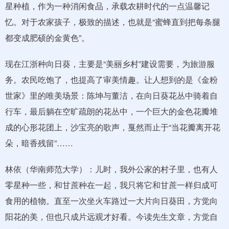
星种植，作为一种消闲食品，承载农耕时代的一点温馨记
忆。对于农家孩子，极致的描述，也就是“蜜蜂直到把每条腿
都变成肥硕的金黄色”。
现在江浙种向日葵，主要是“美丽乡村”建设需要，为旅游服
务。农民吃饱了，也提高了审美情趣。让人想到的是《金粉
世家》里的唯美场景：陈坤与董洁，在向日葵花丛中骑着自
行车，最后躺在空旷疏朗的花丛中，一个巨大的金色花瓣堆
成的心形花团上，沙宝亮的歌声，戛然而止于“当花瓣离开花
朵，暗香残留”……
林依（华南师范大学）：儿时，我外公家的村子里，也有人
零星种一些，和甘蔗种在一起，我只将它和甘蔗一样归成可
食用的植物。直至一次坐火车路过一大片向日葵田，方觉向
阳花的美，但也只成片远观才好看。今读先生文章，方觉自