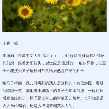
宋睿／摄
李潇雨（香港中文大学-深圳））：小时候对向日葵有种绮丽
的幻想，跟着太阳转头，感觉应是“宝莲灯”一般的异物，以至
于不能接受瓜子这种日常食物居然是它结的种子。
嗑瓜子得病，我儿时听到的药方是这样的：有位游医，看过
后嘿嘿一笑，嘱咐将小姐嗑下的瓜子壳加水煎服，一段时日
后竟然痊愈了。原理是让带走的津液回归脏脾。也不知道是
农人自己编的，还是乡绅编来嘲笑农人的。