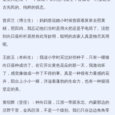
古先民的、纯粹的状态。
曾庆兰（博士生）：妈妈曾说她小时候曾跟着舅舅去照黄
鳝，照田鸡，我忘记他们当时是用火把还是手电筒了。没想
到向日葵杆杆居然有此等妙用，聪明的农家人真是物尽其用
呢。
王皓玉（本科生）：我读小学时买过好些种子，只有一棵矮
向日葵种成功了。在它开出黄色花朵的那一天，我激动坏
了，感觉像做成一件了不得的事。真是一种很有力量感的花
卉，阳台上小小一棵，洋溢着蓬勃的生命力，也有一种倔强
坚定的美。
黄绍辉（堂侄）：种向日葵，江浙一带跟东北、内蒙那边的
沃野千里，金风巨浪，不是一个级别。我们只在边边角角零