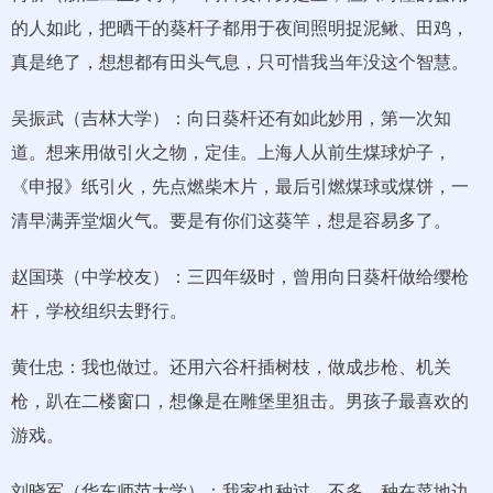
的人如此，把晒干的葵杆子都用于夜间照明捉泥鳅、田鸡，
真是绝了，想想都有田头气息，只可惜我当年没这个智慧。
吴振武（吉林大学）：向日葵杆还有如此妙用，第一次知
道。想来用做引火之物，定佳。上海人从前生煤球炉子，
《申报》纸引火，先点燃柴木片，最后引燃煤球或煤饼，一
清早满弄堂烟火气。要是有你们这葵竿，想是容易多了。
赵国瑛（中学校友）：三四年级时，曾用向日葵杆做给缨枪
杆，学校组织去野行。
黄仕忠：我也做过。还用六谷杆插树枝，做成步枪、机关
枪，趴在二楼窗口，想像是在雕堡里狙击。男孩子最喜欢的
游戏。
刘晓军（华东师范大学）：我家也种过，不多，种在菜地边