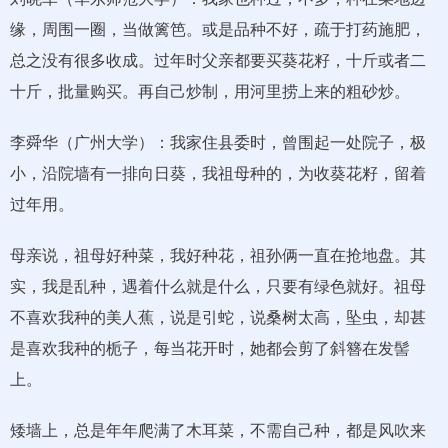
缘，周围一圈，当做篱笆。或是品种不好，疏于打药施肥，
总之没有很多收成。过年时父亲都要买葵花籽，十斤或者二
十斤，批量购买。再自己炒制，用河里捞上来的粗砂炒。
李舜华（广州大学）：我家住县委时，曾围起一处院子，极
小，沿院墙有一排向日葵，我祖母种的，为收葵花籽，留着
过年用。
母亲说，祖母好种菜，我好种花，祖孙俩一直在抢地盘。其
实，我是乱种，遇着什么就是什么，只要有绿色就好。祖母
不喜欢我种的美人蕉，说是引蛇，说桑树太高，坠虫，却甚
是喜欢我种的栀子，每当花开时，她都会剪了斜簪在发髻
上。
矮墙上，总是年年爬满了木耳菜，不需自己种，都是风吹来