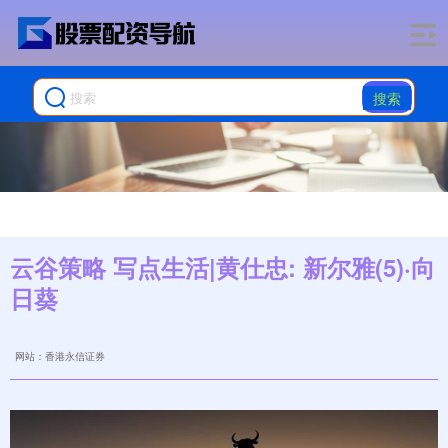
搜索
云谷策略 写点生活|黄仕忠: 新尔雅(5)·向
日葵
网站：香港永信证券