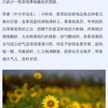
己缺少一双发现事物趣处的慧眼。
宋睿（中大毕业生）：小时候，家里的自留地边角总种着几
株向日葵，金黄花盘结满饱满籽儿，看着就喜庆。爷爷奶奶
沿用着老辈的土法，把晒干的葵花籽倒进大铁锅，拌着细沙
慢慢翻炒，火光映着他们的身影，炒勺翻动间，焦香混着阳
光与泥土的气息渐渐漫满小院。待瓜子炒得金黄开裂，趁热
嗑一颗，壳脆易剥，仁儿饱满酥脆，甜香在舌尖散开，带着
烟火气儿，质朴甘甜。