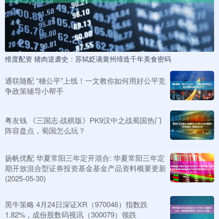
维度配资 猪肉逆袭史：苏轼贬谪黄州缔造千年美食密码
通联随配 “穗公平”上线！一文教你如何用好公平竞
争政策辅导小帮手
粤友钱 《三国志·战棋版》PK9汉中之战蜀国热门
阵容盘点，蜀国怎么玩？
扬帆优配 华夏常阳三年定开混合: 华夏常阳三年定
期开放混合型证券投资基金基金产品资料概要更新
(2025-05-30)
黑牛策略 4月24日深证XR（970046）指数跌
1.82%，成份股数码视讯（300079）领跌