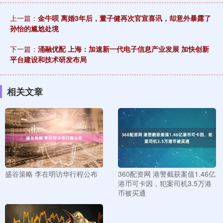
上一篇：
金牛呗 离婚3年后，董子健再次官宣喜讯，却意外暴露了
孙怡的尴尬处境
下一篇：
涌融优配 上海：加速新一代电子信息产业发展 加快创新
平台建设和技术研发布局
相关文章
盛谷策略 李在明访华行程公布
360配资网 港警截获案值1.46亿
港币可卡因，犯案司机3.5万港
币被买通