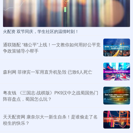
火配资 双节同庆，学生社区的温情时刻！
通联随配 “穗公平”上线！一文教你如何用好公平竞
争政策辅导小帮手
森利网 菲律宾一军用直升机坠毁 已致6人死亡
粤友钱 《三国志·战棋版》PK9汉中之战蜀国热门
阵容盘点，蜀国怎么玩？
天天配资网 康奈尔大一新生自杀！是谁偷走了名
校生的快乐？