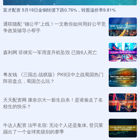
富才配资 5月19日金铜转债下跌0.76%，转股溢价率9.81%
通联随配 “穗公平”上线！一文教你如何用好公平竞
争政策辅导小帮手
森利网 菲律宾一军用直升机坠毁 已致6人死亡
粤友钱 《三国志·战棋版》PK9汉中之战蜀国热门
阵容盘点，蜀国怎么玩？
天天配资网 康奈尔大一新生自杀！是谁偷走了名
校生的快乐？
牛达人配资 法甲名宿: 无论个人还是集体, 登贝莱
踢出了一个金球奖级别的赛季