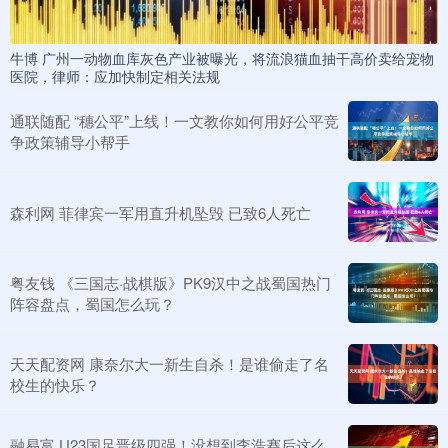
牛博 广州一动物血库灰色产业被曝光，将流浪猫血抽干高价卖给宠物
医院，律师：应加快制定相关法规
通联随配 “穗公平”上线！一文教你如何用好公平竞
争政策辅导小帮手
森利网 菲律宾一军用直升机坠毁 已致6人死亡
粤友钱 《三国志·战棋版》PK9汉中之战蜀国热门
阵容盘点，蜀国怎么玩？
天天配资网 康奈尔大一新生自杀！是谁偷走了名
校生的快乐？
融易富 U23国足晋级四强！没想到李浩赛后这么