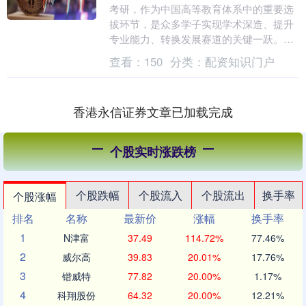
考研，作为中国高等教育体系中的重要选
拔环节，是众多学子实现学术深造、提升
专业能力、转换发展赛道的关键一跃。对
于专科背景的考生而言，这更是一次打破
查看：
150
分类：
配资知识门户
学历壁垒、实现人....
香港永信证券文章已加载完成
个股实时涨跌榜
个股跌幅
个股流入
个股流出
换手率
个股涨幅
排名
名称
最新价
涨幅
换手率
1
N津富
37.49
114.72%
77.46%
2
威尔高
39.83
20.01%
17.76%
3
锴威特
77.82
20.00%
1.17%
4
科翔股份
64.32
20.00%
12.21%