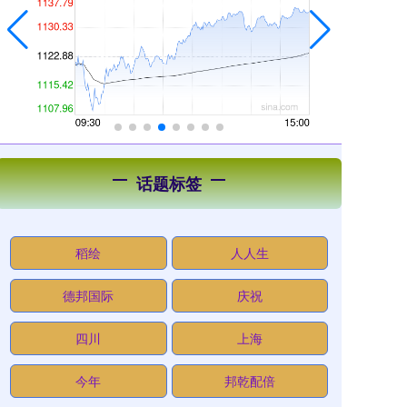
话题标签
稻绘
人人生
德邦国际
庆祝
四川
上海
今年
邦乾配倍