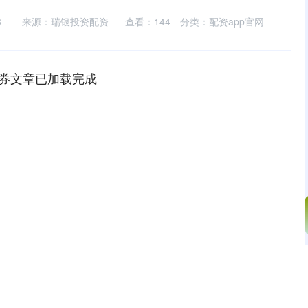
3
来源：瑞银投资配资
查看：
144
分类：
配资app官网
券文章已加载完成
沪深300
4694.44
.42%
43.13
0.93%