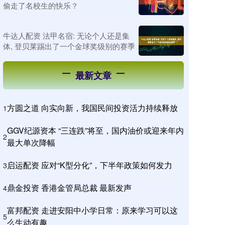
偷走了名校生的快乐？
牛达人配资 法甲名宿: 无论个人还是集
体, 登贝莱踢出了一个金球奖级别的赛季
最新文章
方圆之道 向实向新，我国民间投资活力持续释放
1
GGV纪源资本 “三连跌”将至，国内油价或迎来年内
2
最大单次降幅
启运配资 应对“K型分化”，下半年政策如何发力
3
鼎金投资 香港金管局总裁 最新发声
4
富邦配资 走进安阳中小学日常：原来学习可以这
5
么生动有趣