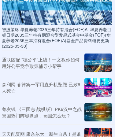
智股策略 华夏养老2035三年持有混合(FOF)A: 华夏养老目
标日期2035三年持有期混合型发起式基金中基金(FOF)(华
夏养老2035三年持有混合(FOF)A)基金产品资料概要更新
(2025-05-30)
通联随配 “穗公平”上线！一文教你如何
用好公平竞争政策辅导小帮手
森利网 菲律宾一军用直升机坠毁 已致6
人死亡
粤友钱 《三国志·战棋版》PK9汉中之战
蜀国热门阵容盘点，蜀国怎么玩？
天天配资网 康奈尔大一新生自杀！是谁