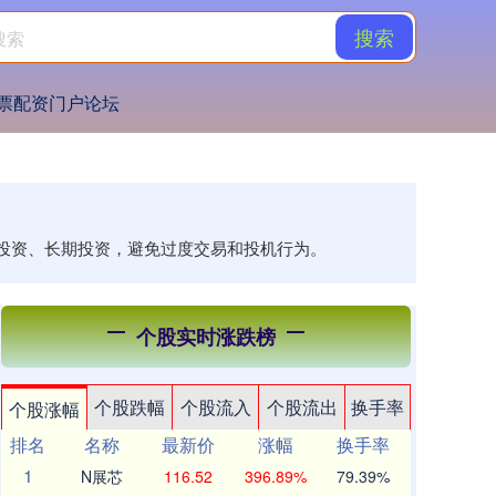
搜索
票配资门户论坛
理性投资、长期投资，避免过度交易和投机行为。
个股实时涨跌榜
个股跌幅
个股流入
个股流出
换手率
个股涨幅
排名
名称
最新价
涨幅
换手率
1
N展芯
116.52
396.89%
79.39%