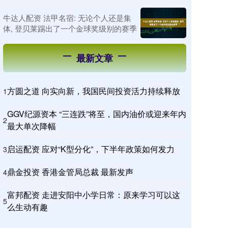
牛达人配资 法甲名宿: 无论个人还是集
体, 登贝莱踢出了一个金球奖级别的赛季
最新文章
方圆之道 向实向新，我国民间投资活力持续释放
1
GGV纪源资本 “三连跌”将至，国内油价或迎来年内
2
最大单次降幅
启运配资 应对“K型分化”，下半年政策如何发力
3
鼎金投资 香港金管局总裁 最新发声
4
富邦配资 走进安阳中小学日常：原来学习可以这
5
么生动有趣