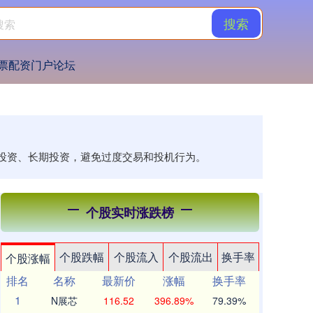
搜索
票配资门户论坛
理性投资、长期投资，避免过度交易和投机行为。
个股实时涨跌榜
个股跌幅
个股流入
个股流出
换手率
个股涨幅
排名
名称
最新价
涨幅
换手率
1
N展芯
116.52
396.89%
79.39%