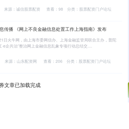
来源：诚信股票配资
查看：
98
分类：
股票配资门户论坛
信息传播 《网上不良金融信息处置工作上海指南》发布
电 21日火牛网，由上海市委网信办、上海金融监管局联合主办，普陀
·e企共治”整治网上金融信息乱象专项行动总结交....
来源：山东配资网
查看：
206
分类：
股票配资门户论坛
券文章已加载完成
深证成指
14311.01
02%
200.89
1.42%