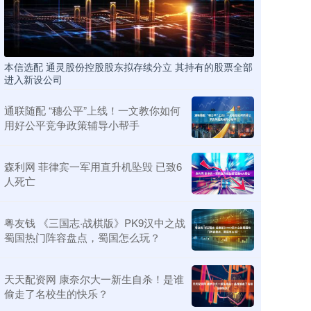
本信选配 通灵股份控股股东拟存续分立 其持有的股票全部
进入新设公司
通联随配 “穗公平”上线！一文教你如何
用好公平竞争政策辅导小帮手
森利网 菲律宾一军用直升机坠毁 已致6
人死亡
粤友钱 《三国志·战棋版》PK9汉中之战
蜀国热门阵容盘点，蜀国怎么玩？
天天配资网 康奈尔大一新生自杀！是谁
偷走了名校生的快乐？