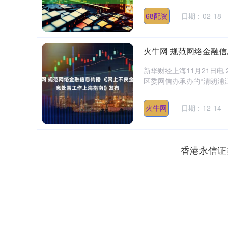
68配资
日期：02-18
火牛网 规范网络金融
新华财经上海11月21日
区委网信办承办的“清朗浦江
火牛网
日期：12-14
香港永信证
上证指数
3940.04
.40
2.13%
39.68
1.